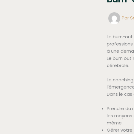
Par
S
Le burn-out
professions 
à une deman
Le burn out 
cérébrale.
Le coachin
l’émergence
Dans le cas 
Prendre du r
les moyens d
même.
Gérer votre