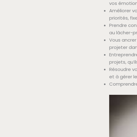
vos émotio
Améliorer vo
priorités, fi
Prendre con
au lâcher-pr
Vous ancrer
projeter dans
Entreprendr
projets, qu’
Résoudre vos
et à gérer le
Comprendre 