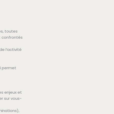
s, toutes
t confrontés
e l’activité
i permet
es enjeux et
er sur vous-
minations),