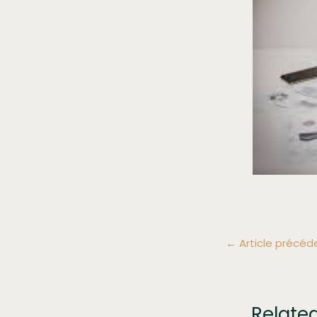
←
Article précéd
Relate