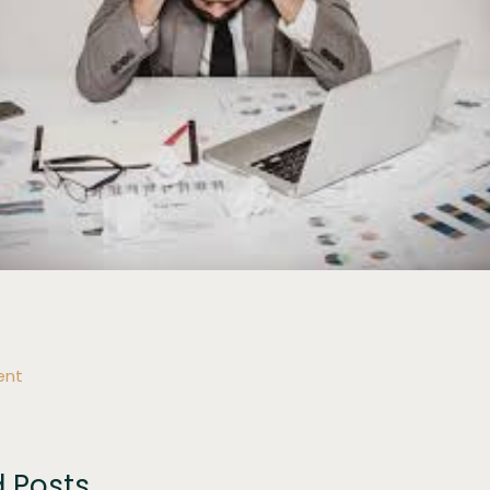
ent
d Posts