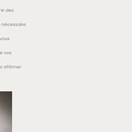
nir des
s nécessaire
 vous
re vos
s affirmer