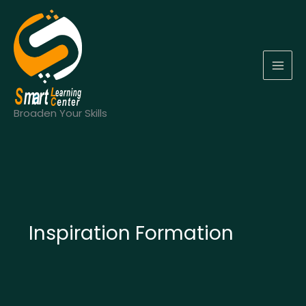
Aller
au
contenu
MAI
MEN
Broaden Your Skills
Inspiration Formation