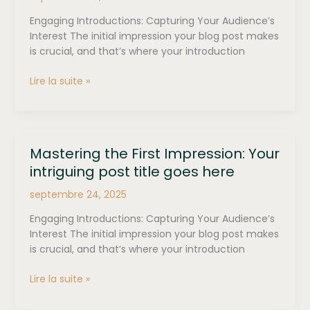
here
Engaging Introductions: Capturing Your Audience’s
Interest The initial impression your blog post makes
is crucial, and that’s where your introduction
The
Lire la suite »
Art
of
Drawing
Readers
Mastering the First Impression: Your
In:
intriguing post title goes here
Your
attractive
septembre 24, 2025
post
title
Engaging Introductions: Capturing Your Audience’s
goes
Interest The initial impression your blog post makes
here
is crucial, and that’s where your introduction
Mastering
Lire la suite »
the
First