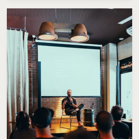
Impression:
Your
intriguing
post
title
goes
here