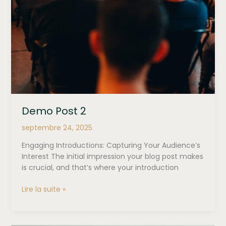
Demo Post 2
septembre 24, 2025
Engaging Introductions: Capturing Your Audience’s
Interest The initial impression your blog post makes
is crucial, and that’s where your introduction
Demo
Lire la suite »
Post
2