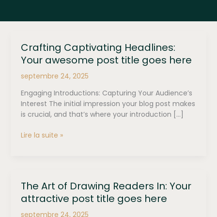
Crafting Captivating Headlines:
Your awesome post title goes here
septembre 24, 2025
Engaging Introductions: Capturing Your Audience’s
Interest The initial impression your blog post makes
is crucial, and that’s where your introduction […]
Crafting
Lire la suite »
Captivating
Headlines:
Your
awesome
The Art of Drawing Readers In: Your
post
attractive post title goes here
title
goes
septembre 24, 2025