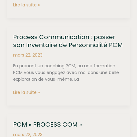
7%
Lire la suite »
de
la
communication
est
Process Communication : passer
verbale,
son Inventaire de Personnalité PCM
38%
vocale,
mars 22, 2023
55%
visuelle,Vrai
En prenant un coaching PCM, ou une formation
ou
PCM vous vous engagez avec moi dans une belle
Faux!
exploration de vous-même. La
Process
Lire la suite »
Communication
:
passer
son
PCM « PROCESS COM »
Inventaire
de
mars 22, 2023