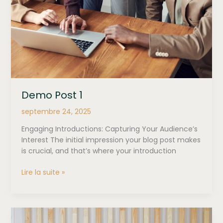
Demo Post 1
septembre 24, 2025
Engaging Introductions: Capturing Your Audience’s
Interest The initial impression your blog post makes
is crucial, and that’s where your introduction
Demo
Lire la suite »
Post
1